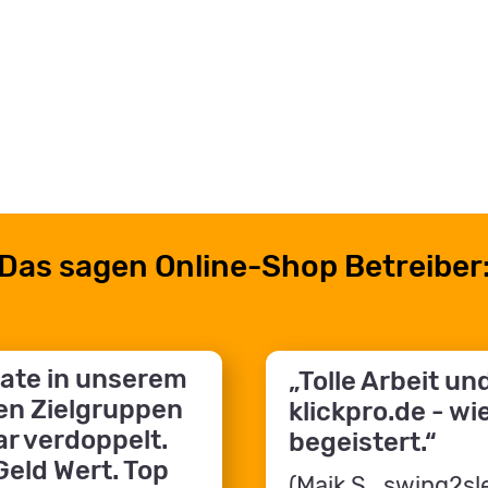
Das sagen Online-Shop Betreiber
rate in unserem
„Tolle Arbeit u
en Zielgruppen
klickpro.de - wi
ar verdoppelt.
begeistert.“
 Geld Wert. Top
(Maik S., swing2sl