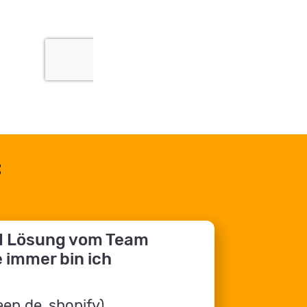
:
nd Lösung vom Team
e immer bin ich
eep.de, shopify)