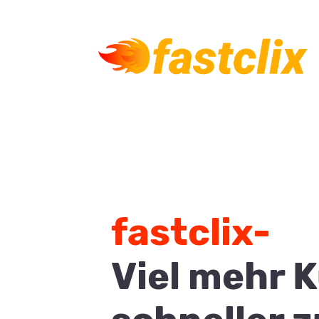
fastclix-
Viel mehr 