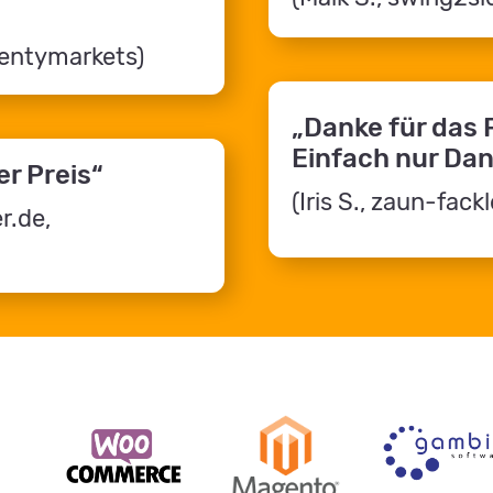
plentymarkets)
„Danke für das 
Einfach nur Dan
er Preis“
(Iris S., zaun-fa
r.de,