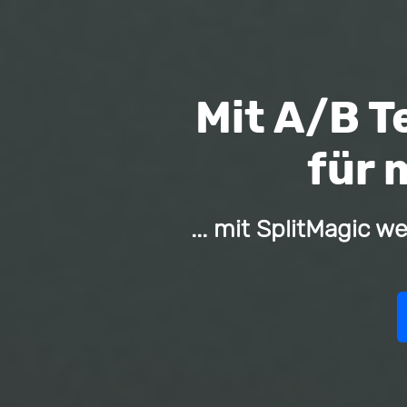
Mit A/B T
für 
... mit SplitMagic