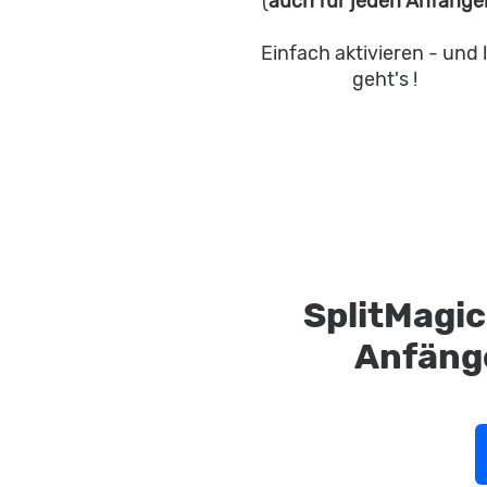
(
auch für jeden Anfänge
Einfach aktivieren - und 
geht's !
SplitMagic
Anfänge