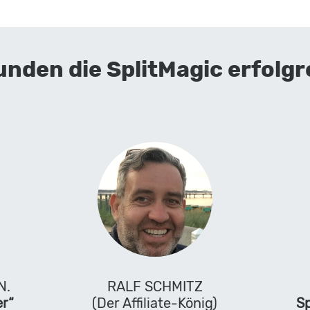
unden die SplitMagic erfolgr
N.
RALF SCHMITZ
er“
(Der Affiliate-König)
Sp