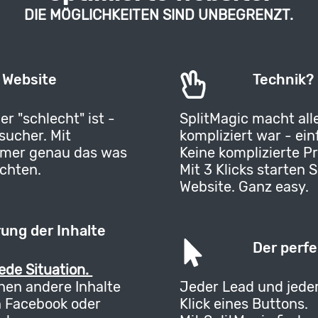
DIE MÖGLICHKEITEN SIND UNBEGRENZT.
 Website
Technik? 
er "schlecht" ist -
SplitMagic macht all
sucher. Mit
kompliziert war - ein
immer genau das was
Keine komplizierte 
chten.
Mit 3 Klicks starten 
Website. Ganz easy.
rung der Inhalte
Der perf
ede Situation.
hen andere Inhalte
Jeder Lead und jeder
on Facebook oder
Klick eines Buttons.