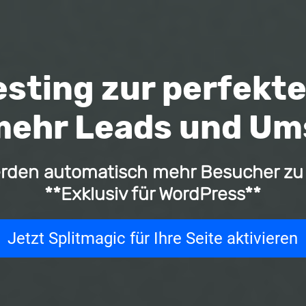
esting zur perfekt
mehr Leads und U
 werden automatisch mehr Besucher z
**Exklusiv für WordPress**
Jetzt Splitmagic für Ihre Seite aktivieren