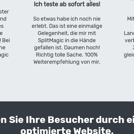
Ich teste ab sofort alles!
ster
und
So etwas habe ich noch nie
Mi
es
erlebt. Das ist eine einmalige
se
Gelegenheit, die mir mit
Lan
 Bei
SplitMagic in die Hände
ver
ne
gefallen ist. Daumen hoch!
agic
Richtig tolle Sache. 100%
glei
Weiterempfehlung von mir.
 Sie Ihre Besucher durch e
optimierte Website.