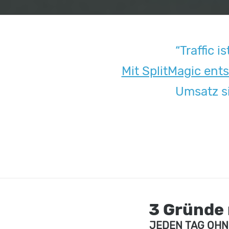
“Traffic i
Mit SplitMagic ents
Umsatz si
3 Gründe
JEDEN TAG OHN