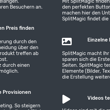
gelangen.
Mit SplitMagic finden
Ihren Besuchern an.
den perfekten Button
machen hier den Unt
SplitMagic findet die
n Preis finden
Einzelne
erung durch den
cheidung über den
Produkt treffen ab
SplitMagic macht Ihr
bst.
sparen sich die Erste
 durch einen
Seiten. SplitMagic te
 möglich.
Elemente (Bilder, Te
die Erstellung weiter
te Provisionen
Videos t
keting. So steigern