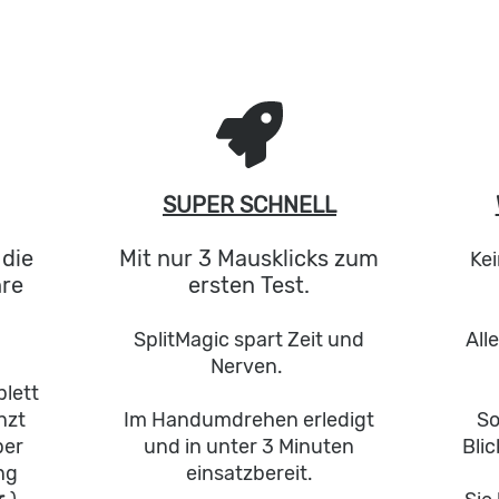
SUPER SCHNELL
 die
Mit nur 3 Mausklicks zum
Kei
hre
ersten Test.
SplitMagic spart Zeit und
All
Nerven.
plett
nzt
Im Handumdrehen erledigt
So
per
und in unter 3 Minuten
Blic
ng
einsatzbereit.