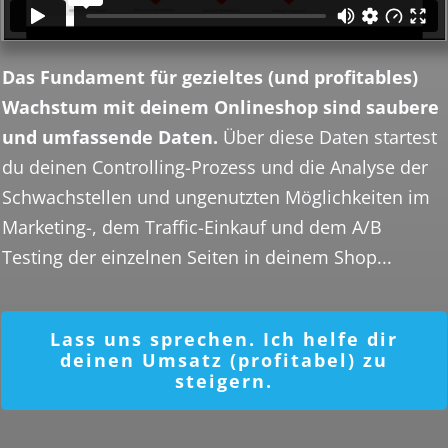
Das Fundament für gezieltes (und profitables)
Wachstum mit deinem Onlineshop sind saubere
und umfassende Daten.
Über diese Daten startest
du deinen Controlling-Prozess und die Analyse der
Schwachstellen und ungenutzten Möglichkeiten im
Marketing-, dem Traffic-Einkauf und dem A/B
Testing der einzelnen Seiten in deinem Shop...
Lass uns sprechen. Ich helfe dir
deinen Umsatz (profitabel) zu
steigern.