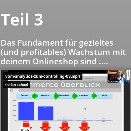
Teil 3
Das Fundament für gezieltes
(und profitables) Wachstum mit
deinem Onlineshop sind ....